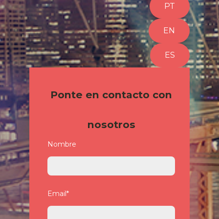
PT
EN
ES
Ponte en contacto con
nosotros
Nombre
Email
*