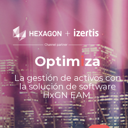
Optim
i
za
La gestión de activos con
la solución de software
HxGN EAM